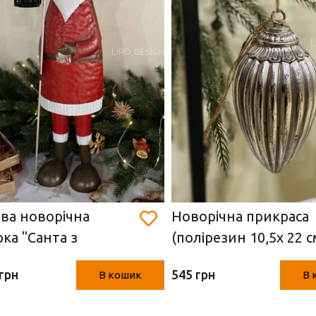
ва новорічна
Новорічна прикраса
рка "Санта з
(полірезин 10,5х 22 с
арем" (Німеччина,
грн
545 грн
В кошик
В 
, 22 х 16,5 х 58,5 см)