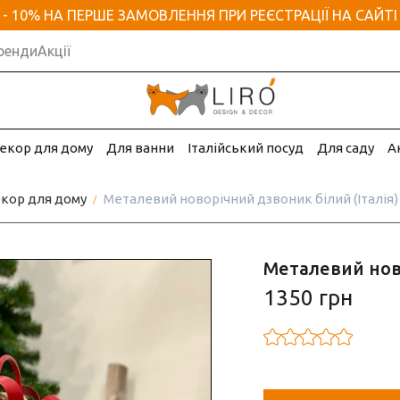
- 10% НА ПЕРШЕ ЗАМОВЛЕННЯ ПРИ РЕЄСТРАЦІЇ НА САЙТІ
ренди
Акції
екор для дому
Для ванни
Італійський посуд
Для саду
А
кор для дому
Металевий новорічний дзвоник білий (Італія)
Металевий ново
1350 грн