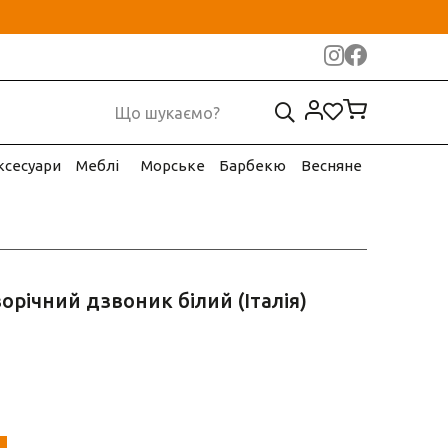
ксесуари
Меблі
Морське
Барбекю
Весняне
річний дзвоник білий (Італія)