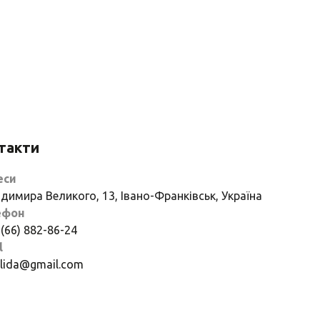
такти
еси
димира Великого, 13, Івано-Франківськ, Україна
ефон
 (66) 882-86-24
l
if.lida@gmail.com