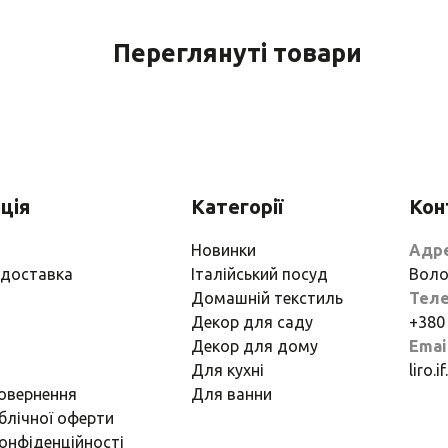
Переглянуті товари
ція
Категорії
Кон
Новинки
Адр
 доставка
Італійський посуд
Воло
Домашній текстиль
Тел
Декор для саду
+380
Декор для дому
Emai
Для кухні
liro.
повернення
Для ванни
блічної оферти
онфіденційності