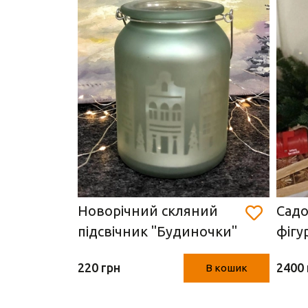
ик
Новорічний скляний
Садо
ий
підсвічник "Будиночки"
фігу
0 см)
(Німеччина,14.5 см)
ліхт
220 грн
2400 
В кошик
В кошик
метал