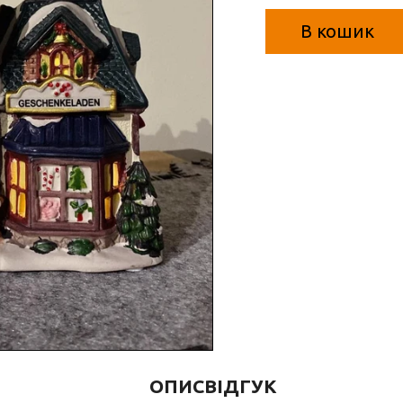
В кошик
ОПИС
ВІДГУК