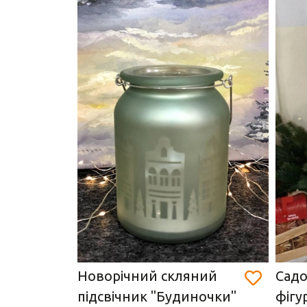
ик
Новорічний скляний
Садо
підсвічник "Будиночки"
фігу