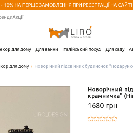
- 10% НА ПЕРШЕ ЗАМОВЛЕННЯ ПРИ РЕЄСТРАЦІЇ НА САЙТІ
ренди
Акції
екор для дому
Для ванни
Італійський посуд
Для саду
А
кор для дому
Новорічний підсвічник будиночок "Подарунко
Новорічний пі
крамничка" (Ні
1680 грн