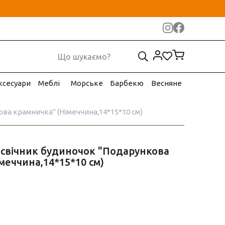
ксесуари
Меблі
Морське
Барбекю
Весняне
ва крамничка" (Німеччина,14*15*10 см)
дсвічник будиночок "Подарункова
меччина,14*15*10 см)