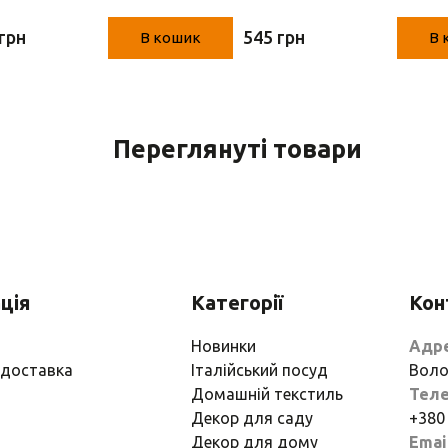
арем" (Німеччина,
грн
545 грн
В кошик
В 
, 22 х 16,5 х 58,5 см)
Переглянуті товари
ція
Категорії
Кон
Новинки
Адр
 доставка
Італійський посуд
Воло
Домашній текстиль
Тел
Декор для саду
+380
Декор для дому
Emai