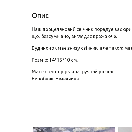
Опис
Наш порцеляновий свічник порадує вас ори
що, безсумнівно, виглядає вражаюче.
Будиночок має знизу свічник, але також має
Розмір: 14*15*10 см.
Матеріал: порцеляна, ручний розпис.
Виробник: Німеччина.