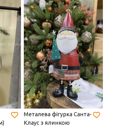
Металева фігурка Санта-
Новоріч
м)
Клаус з ялинкою
підвіска