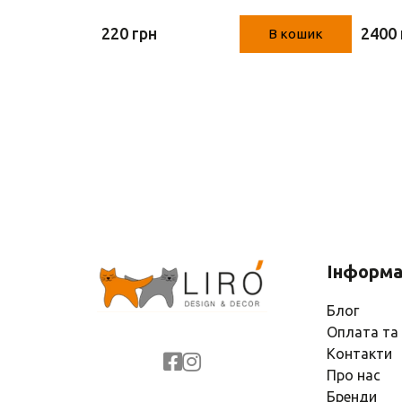
0 см)
(Німеччина,14.5 см)
ліхт
220 грн
2400 
В кошик
В кошик
метал
Інформа
Блог
Оплата та
Контакти
Про нас
Бренди