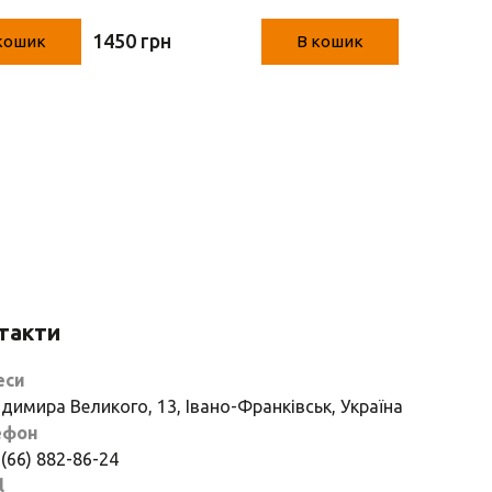
(Німеччина, 18х 14 х
х 12 см.
1450 грн
240 грн
кошик
В кошик
54см)
такти
еси
димира Великого, 13, Івано-Франківськ, Україна
ефон
 (66) 882-86-24
l