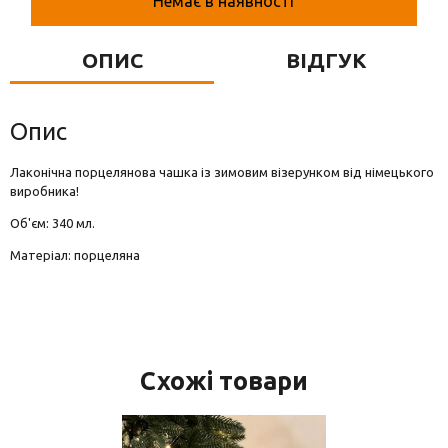
Немає в наявності
Вази для квітів
Фігурки та статуетки
ОПИС
ВІДГУК
Підноси
Опис
Лаконічна порцелянова чашка із зимовим візерунком від німецького
виробника!
Об'єм: 340 мл.
Матеріал: порцеляна
Схожі товари