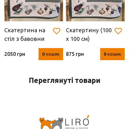
Скатертина на
Скатертину (100
стіл з бавовни
х 100 см)
(130 х 180 см)
2050 грн
875 грн
В кошик
В кошик
Переглянуті товари