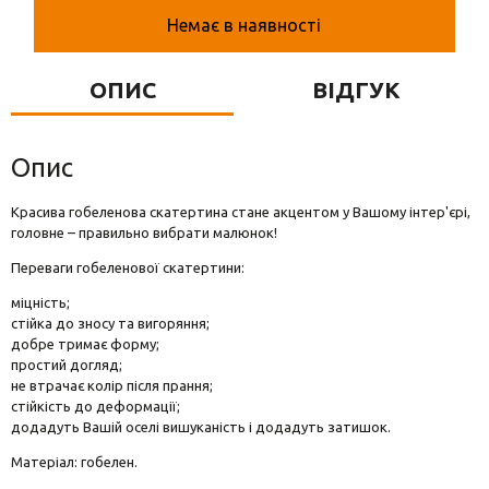
Вази для квітів
Немає в наявності
Фігурки та статуетки
ОПИС
ВІДГУК
Підноси
Опис
Красива гобеленова скатертина стане акцентом у Вашому інтер'єрі,
головне – правильно вибрати малюнок!
Переваги гобеленової скатертини:
міцність;
стійка до зносу та вигоряння;
добре тримає форму;
простий догляд;
не втрачає колір після прання;
стійкість до деформації;
додадуть Вашій оселі вишуканість і додадуть затишок.
Матеріал: гобелен.