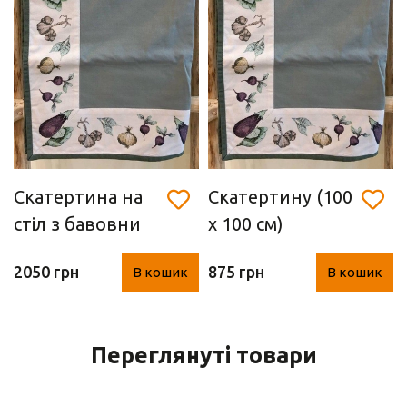
Скатертина на
Скатертину (100
стіл з бавовни
х 100 см)
(130 х 180 см)
2050 грн
875 грн
В кошик
В кошик
Переглянуті товари