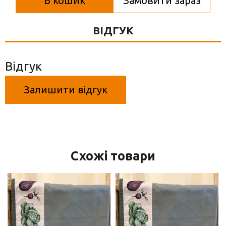
В кошик
Замовити зараз
Вази для квітів
Фігурки та статуетки
ВІДГУК
Підноси
Відгук
Залишити відгук
Схожі товари