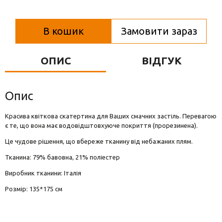
Вази для квітів
Фігурки та статуетки
В кошик
Замовити зараз
Підноси
ОПИС
ВІДГУК
Опис
Красива квіткова скатертина для Ваших смачних застіль. Перевагою
є те, що вона має водовідштовхуюче покриття (прорезинена).
Це чудове рішення, що вбереже тканину від небажаних плям.
Тканина: 79% бавовна, 21% поліестер
Виробник тканини: Італія
Розмір: 135*175 см