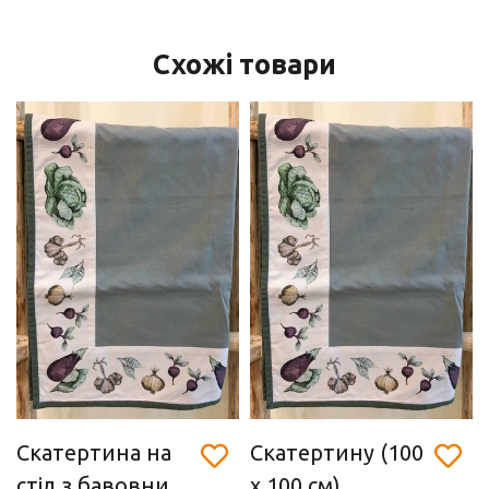
Схожі товари
Скатертина на
Скатертину (100
стіл з бавовни
х 100 см)