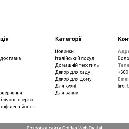
ція
Категорії
Кон
Новинки
Адр
 доставка
Італійський посуд
Воло
Домашній текстиль
Тел
Декор для саду
+380
Декор для дому
Emai
Для кухні
liro.
повернення
Для ванни
блічної оферти
онфіденційності
Розробка сайту Golden Web Digital