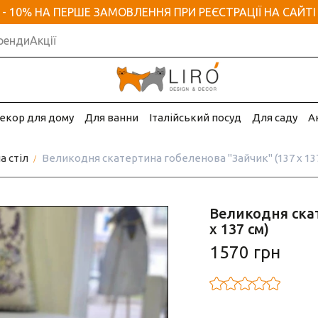
- 10% НА ПЕРШЕ ЗАМОВЛЕННЯ ПРИ РЕЄСТРАЦІЇ НА САЙТІ
ренди
Акції
екор для дому
Для ванни
Італійський посуд
Для саду
А
а стіл
Великодня скатертина гобеленова "Зайчик" (137 х 137
Великодня ска
х 137 см)
1570 грн