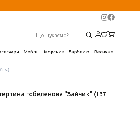
ксесуари
Меблі
Морське
Барбекю
Весняне
 см)
тертина гобеленова "Зайчик" (137