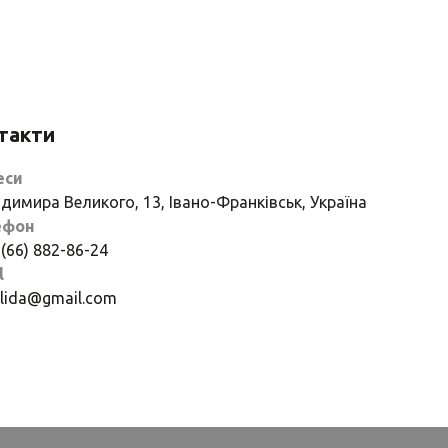
такти
еси
димира Великого, 13, Івано-Франківськ, Україна
ефон
 (66) 882-86-24
l
if.lida@gmail.com