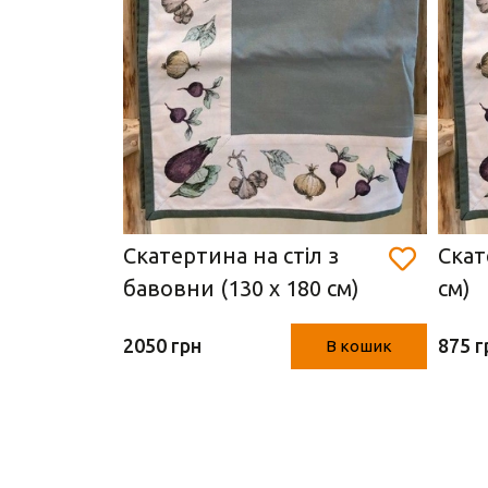
ленова
Скатертина на стіл з
Скат
0 см)
бавовни (130 х 180 см)
см)
2050 грн
875 г
В кошик
В кошик