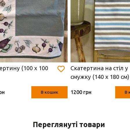
ертину (100 х 100
Скатертина на стіл у
смужку (140 х 180 см)
рн
1200 грн
В кошик
В 
Переглянуті товари