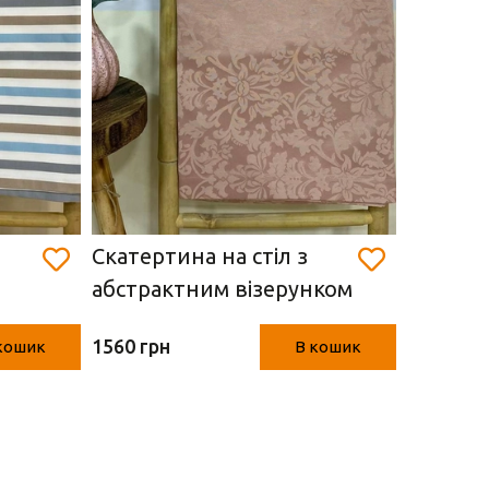
Скатертина на стіл з
Скатерт
абстрактним візерунком
золотис
(140 х 240 см)
1560 грн
850 грн
кошик
В кошик