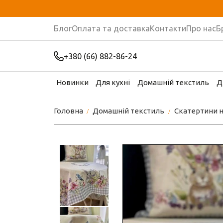
Блог
Оплата та доставка
Контакти
Про нас
Б
+380 (66) 882-86-24
Новинки
Для кухні
Домашній текстиль
Д
Головна
Домашній текстиль
Скатертини н