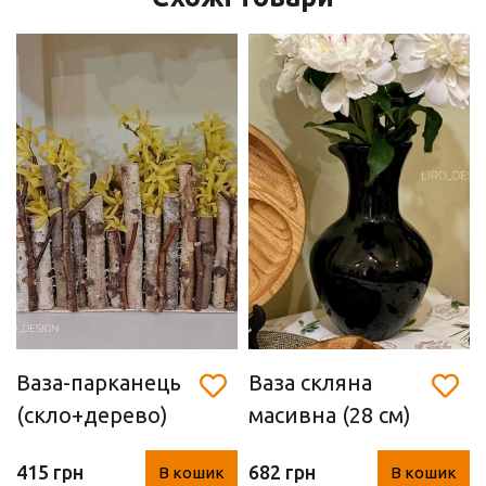
Ваза-парканець
Ваза скляна
(скло+дерево)
масивна (28 см)
415 грн
682 грн
В кошик
В кошик