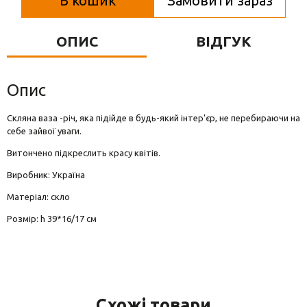
В кошик
Замовити зараз
Вази для квітів
Фігурки та статуетки
ОПИС
ВІДГУК
Підноси
Опис
Скляна ваза -річ, яка підійде в будь-який інтер'єр, не перебираючи на
себе зайвої уваги.
Витончено підкреслить красу квітів.
Виробник: Україна
Матеріал: скло
Розмір: h 39*16/17 см
Схожі товари