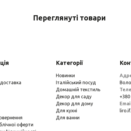
Переглянуті товари
ція
Категорії
Кон
Новинки
Адр
 доставка
Італійський посуд
Воло
Домашній текстиль
Тел
Декор для саду
+380
Декор для дому
Emai
Для кухні
liro.
повернення
Для ванни
блічної оферти