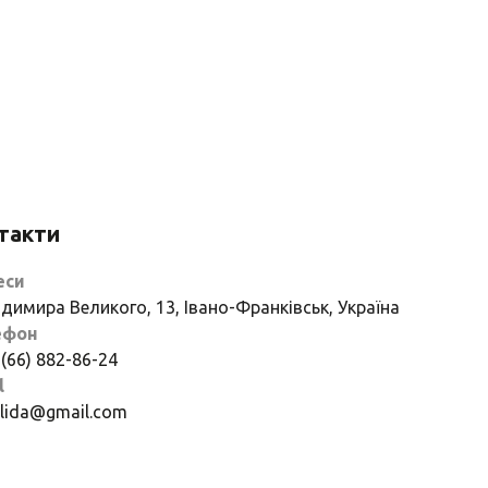
такти
еси
димира Великого, 13, Івано-Франківськ, Україна
ефон
 (66) 882-86-24
l
if.lida@gmail.com