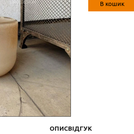
В кошик
ОПИС
ВІДГУК