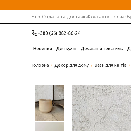
Блог
Оплата та доставка
Контакти
Про нас
Б
+380 (66) 882-86-24
Новинки
Для кухні
Домашній текстиль
Д
Головна
Декор для дому
Вази для квітів