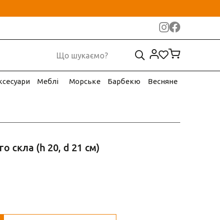
ксесуари
Меблі
Морське
Барбекю
Весняне
о скла (h 20, d 21 см)