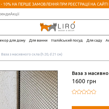
- 10% НА ПЕРШЕ ЗАМОВЛЕННЯ ПРИ РЕЄСТРАЦІЇ НА САЙТІ
ренди
Акції
екор для дому
Для ванни
Італійський посуд
Для саду
А
Ваза з масивного скла (h 20, d 21 см)
Ваза з масивног
1600 грн