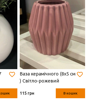
7
Ваза керамічного (8х5 см
Ваза ке
) Світло-рожевий
) Мали
115 грн
115 грн
кошик
В кошик