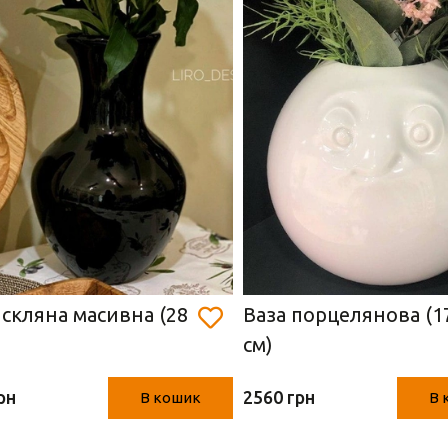
 скляна масивна (28
Ваза порцелянова (1
см)
рн
2560 грн
В кошик
В 