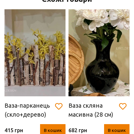
Ваза-парканець
Ваза скляна
(скло+дерево)
масивна (28 см)
415 грн
682 грн
В кошик
В кошик