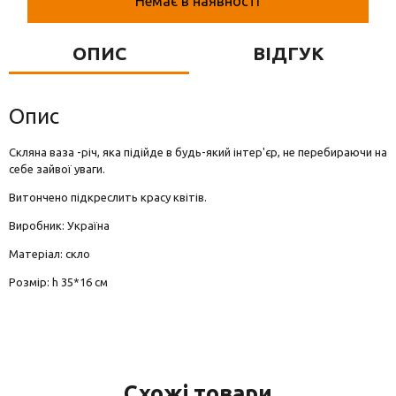
Немає в наявності
Вази для квітів
Фігурки та статуетки
ОПИС
ВІДГУК
Підноси
Опис
Скляна ваза -річ, яка підійде в будь-який інтер'єр, не перебираючи на
себе зайвої уваги.
Витончено підкреслить красу квітів.
Виробник: Україна
Матеріал: скло
Розмір: h 35*16 см
Схожі товари