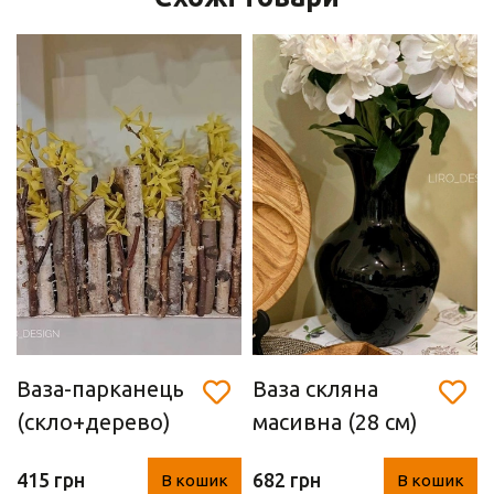
Ваза-парканець
Ваза скляна
(скло+дерево)
масивна (28 см)
415 грн
682 грн
В кошик
В кошик