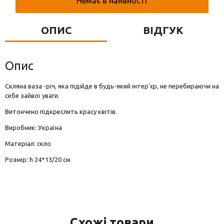
Немає в наявності
Вази для квітів
Фігурки та статуетки
ОПИС
ВІДГУК
Підноси
Опис
Скляна ваза -річ, яка підійде в будь-який інтер'єр, не перебираючи на
себе зайвої уваги.
Витончено підкреслить красу квітів.
Виробник: Україна
Матеріал: скло
Розмір: h 24*13/20 см
Схожі товари