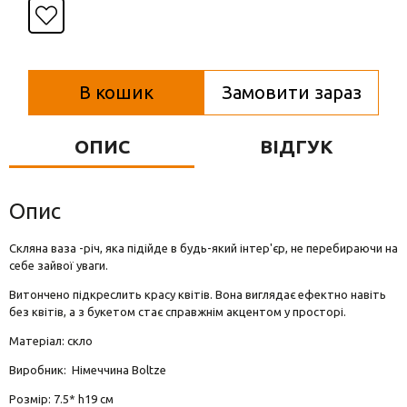
Вази для квітів
Фігурки та статуетки
Підноси
В кошик
Замовити зараз
ОПИС
ВІДГУК
Опис
Скляна ваза -річ, яка підійде в будь-який інтер'єр, не перебираючи на
себе зайвої уваги.
Витончено підкреслить красу квітів. Вона виглядає ефектно навіть
без квітів, а з букетом стає справжнім акцентом у просторі.
Матеріал: скло
Виробник: Німеччина Boltze
Розмір: 7.5* h19 см