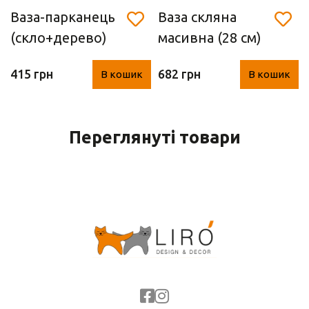
Ваза-парканець
Ваза скляна
(скло+дерево)
масивна (28 см)
415 грн
682 грн
В кошик
В кошик
Переглянуті товари