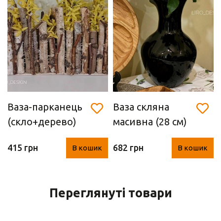
Ваза-парканець
Ваза скляна
(скло+дерево)
масивна (28 см)
415 грн
682 грн
В кошик
В кошик
Переглянуті товари