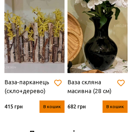
Ваза-парканець
Ваза скляна
(скло+дерево)
масивна (28 см)
415 грн
682 грн
В кошик
В кошик