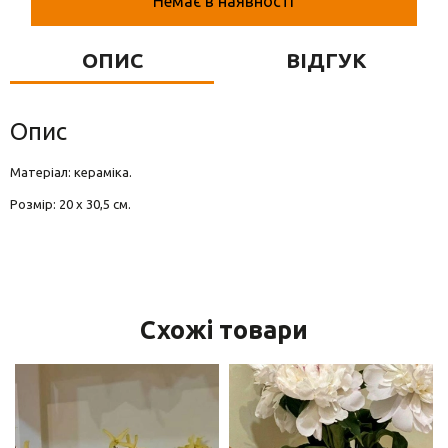
Немає в наявності
Вази для квітів
Фігурки та статуетки
ОПИС
ВІДГУК
Підноси
Опис
Матеріал: кераміка.
Розмір: 20 х 30,5 см.
Схожі товари