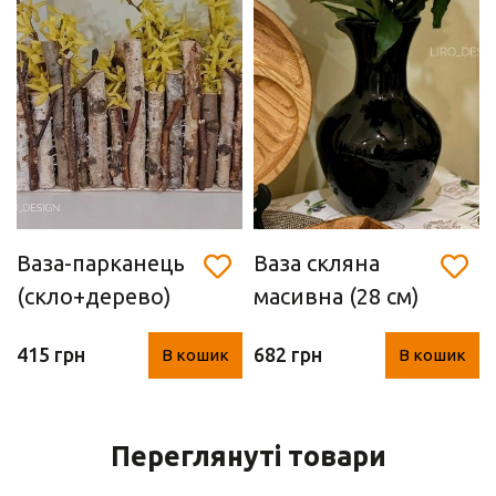
Ваза-парканець
Ваза скляна
(скло+дерево)
масивна (28 см)
415 грн
682 грн
В кошик
В кошик
Переглянуті товари