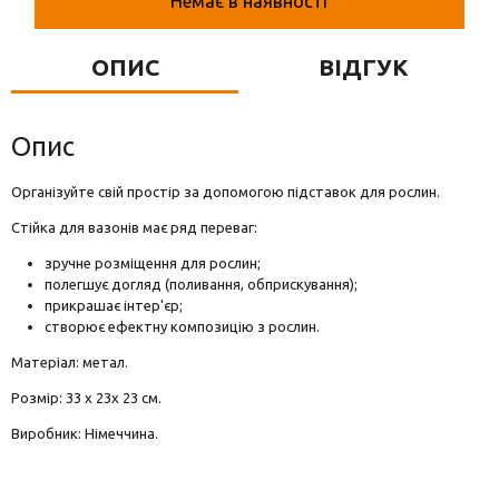
Немає в наявності
Вази для квітів
Фігурки та статуетки
ОПИС
ВІДГУК
Підноси
Опис
Організуйте свій простір за допомогою підставок для рослин.
Стійка для вазонів має ряд переваг:
зручне розміщення для рослин;
полегшує догляд (поливання, обприскування);
прикрашає інтер'єр;
створює ефектну композицію з рослин.
Матеріал: метал.
Розмір: 33 х 23х 23 см.
Виробник: Німеччина.