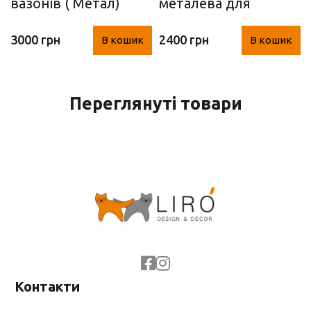
вазонів ( Метал)
металева для
рослин L
3000 грн
2400 грн
В кошик
В кошик
(28х28х70 см,
Німеччина)
Переглянуті товари
Контакти