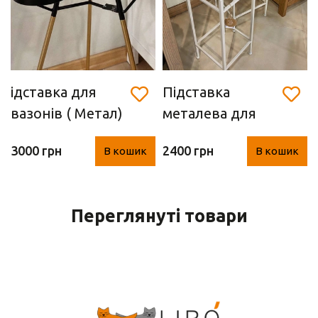
ідставка для
Підставка
вазонів ( Метал)
металева для
рослин L
3000 грн
2400 грн
В кошик
В кошик
(28х28х70 см,
Німеччина)
Переглянуті товари