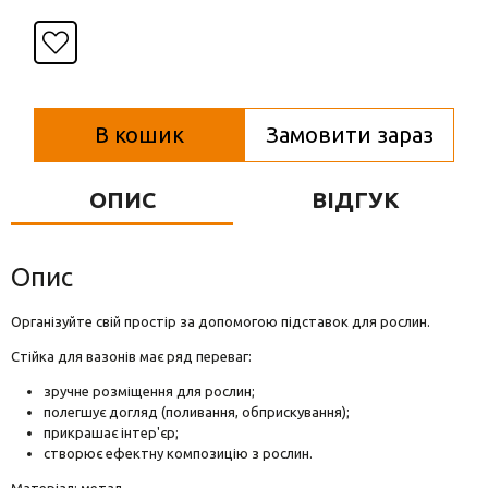
Вази для квітів
Фігурки та статуетки
Підноси
В кошик
Замовити зараз
ОПИС
ВІДГУК
Опис
Організуйте свій простір за допомогою підставок для рослин.
Стійка для вазонів має ряд переваг:
зручне розміщення для рослин;
полегшує догляд (поливання, обприскування);
прикрашає інтер'єр;
створює ефектну композицію з рослин.