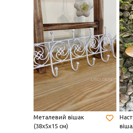
Металевий вішак
Наст
см)
(38х5х15 см)
віша