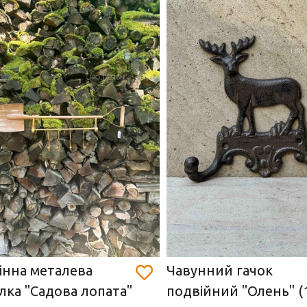
інна металева
Чавунний гачок
лка "Садова лопата"
подвійний "Олень" (1