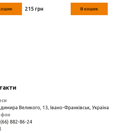
14.5*5*7.5 см)
215 грн
870 грн
кошик
В кошик
такти
еси
димира Великого, 13, Івано-Франківськ, Україна
ефон
 (66) 882-86-24
l