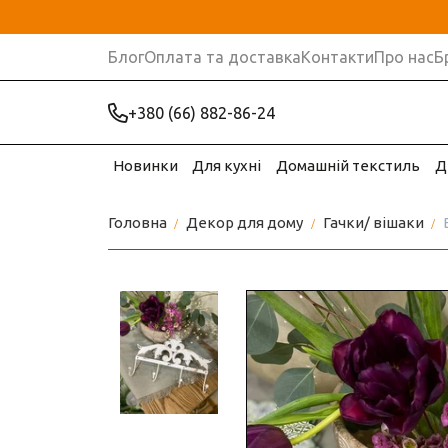
Блог
Оплата та доставка
Контакти
Про нас
Б
+380 (66) 882-86-24
Новинки
Для кухні
Домашній текстиль
Д
Головна
Декор для дому
Гачки/ вішаки