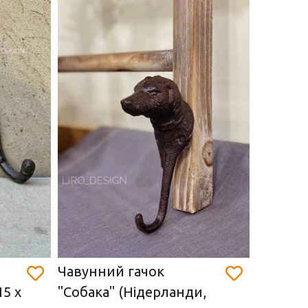
Чавунний гачок
Вішак 
5 х
"Собака" (Нідерланди,
(Італія)