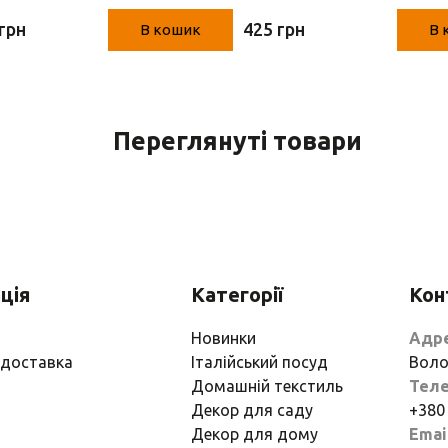
5*10*33 см)
17см)
грн
425 грн
В кошик
В 
Переглянуті товари
ція
Категорії
Кон
Новинки
Адр
 доставка
Італійський посуд
Воло
Домашній текстиль
Тел
Декор для саду
+380
Декор для дому
Emai