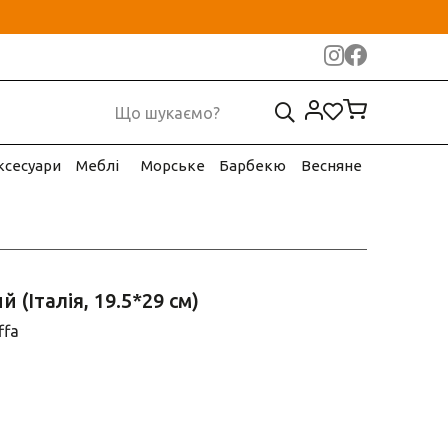
ксесуари
Меблі
Морське
Барбекю
Весняне
 (Італія, 19.5*29 см)
ffa