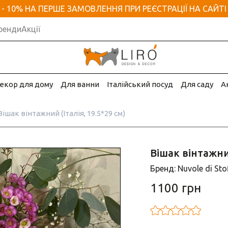
- 10% НА ПЕРШЕ ЗАМОВЛЕННЯ ПРИ РЕЄСТРАЦІЇ НА САЙТІ
ренди
Акції
екор для дому
Для ванни
Італійський посуд
Для саду
А
Вішак вінтажний (Італія, 19.5*29 см)
Вішак вінтажний
Бренд: Nuvole di Sto
1100 грн