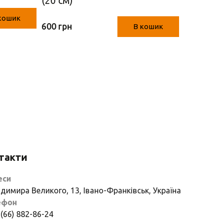
(20 см)
(Рожеви
кошик
600 грн
600 грн
В кошик
такти
еси
димира Великого, 13, Івано-Франківськ, Україна
ефон
 (66) 882-86-24