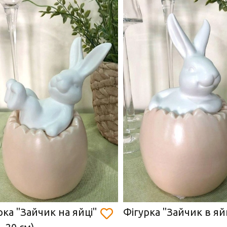
рка "Зайчик на яйці"
Фігурка "Зайчик в яй