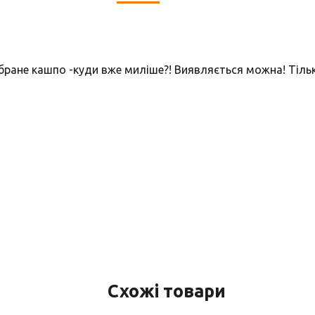
бране кашпо -куди вже миліше?! Виявляється можна! Тільк
Схожі товари