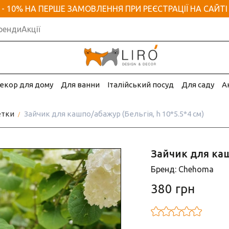
- 10% НА ПЕРШЕ ЗАМОВЛЕННЯ ПРИ РЕЄСТРАЦІЇ НА САЙТІ
ренди
Акції
екор для дому
Для ванни
Італійський посуд
Для саду
А
етки
Зайчик для кашпо/абажур (Бельгія, h 10*5.5*4 см)
Зайчик для каш
Бренд: Chehoma
380 грн