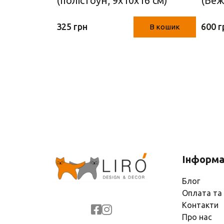
 х 13.5
(полістоун, 9х10х16 см)
(Беж
325 грн
600 г
В кошик
В кошик
Інформа
Блог
Оплата та
Контакти
Про нас