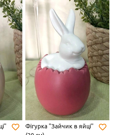
ці"
Фігурка "Зайчик в яйці"
Фігурка