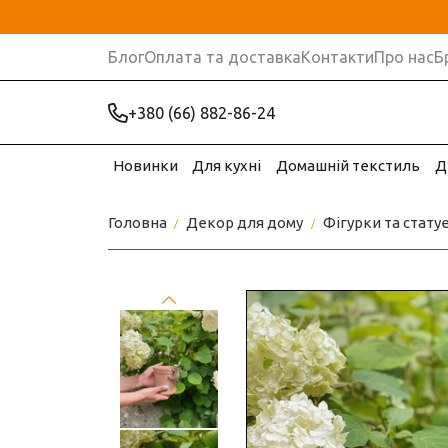
Блог
Оплата та доставка
Контакти
Про нас
Б
+380 (66) 882-86-24
Новинки
Для кухні
Домашній текстиль
Д
Головна
Декор для дому
Фігурки та стату