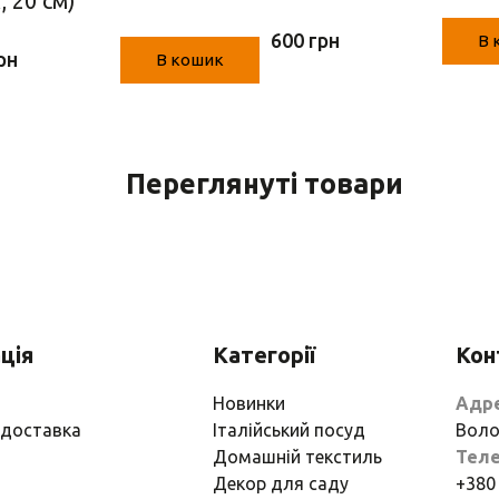
, 20 см)
600 грн
В 
рн
В кошик
Переглянуті товари
ція
Категорії
Кон
Новинки
Адр
 доставка
Італійський посуд
Воло
Домашній текстиль
Тел
Декор для саду
+380