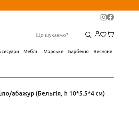
ксесуари
Меблі
Морське
Барбекю
Весняне
по/абажур (Бельгія, h 10*5.5*4 см)