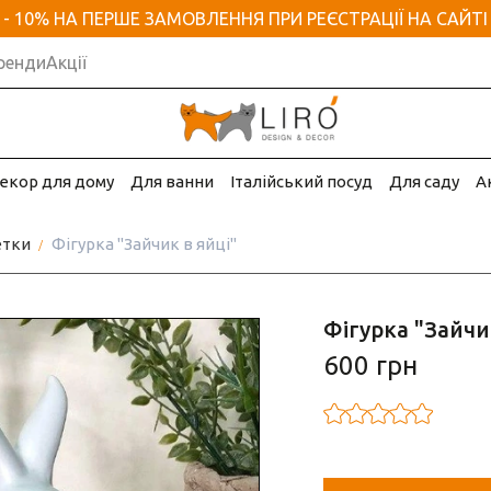
- 10% НА ПЕРШЕ ЗАМОВЛЕННЯ ПРИ РЕЄСТРАЦІЇ НА САЙТІ
ренди
Акції
екор для дому
Для ванни
Італійський посуд
Для саду
А
етки
Фігурка "Зайчик в яйці"
Фігурка "Зайчи
600 грн