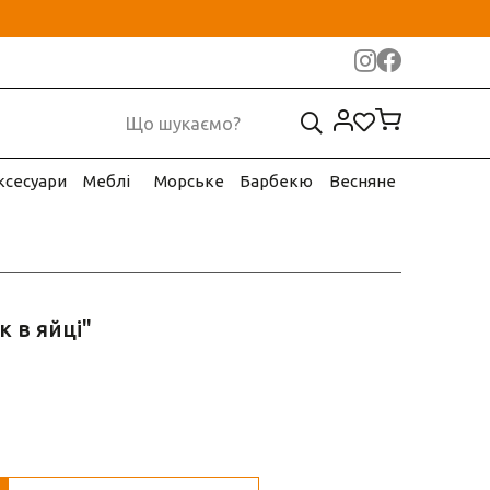
ксесуари
Меблі
Морське
Барбекю
Весняне
к в яйці"