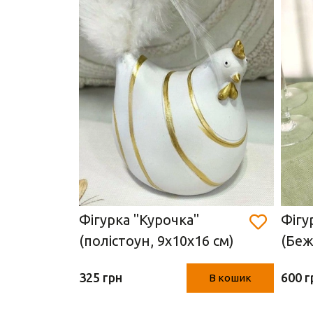
ерево,
Фігурка "Курочка"
Фігу
(полістоун, 9х10х16 см)
(Беж
 см)
325 грн
600 г
В кошик
В кошик