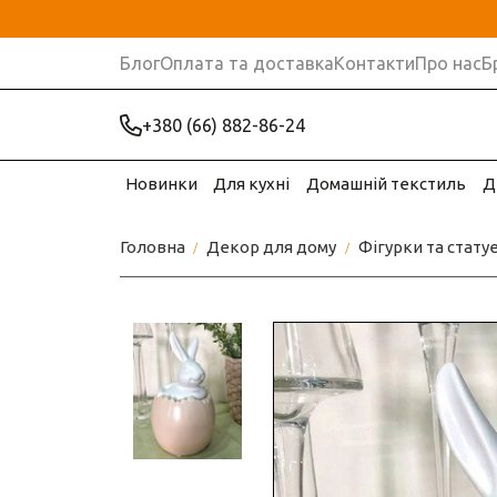
Блог
Оплата та доставка
Контакти
Про нас
Б
+380 (66) 882-86-24
Новинки
Для кухні
Домашній текстиль
Д
Головна
Декор для дому
Фігурки та стату