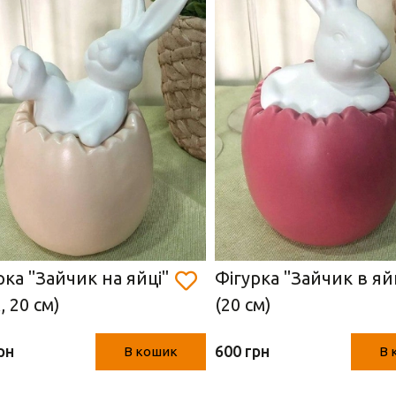
рка "Зайчик на яйці"
Фігурка "Зайчик в яй
, 20 см)
(20 см)
рн
600 грн
В кошик
В 