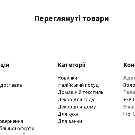
Переглянуті товари
ція
Категорії
Кон
Новинки
Адр
 доставка
Італійський посуд
Воло
Домашній текстиль
Тел
Декор для саду
+380
Декор для дому
Emai
Для кухні
liro.
повернення
Для ванни
блічної оферти