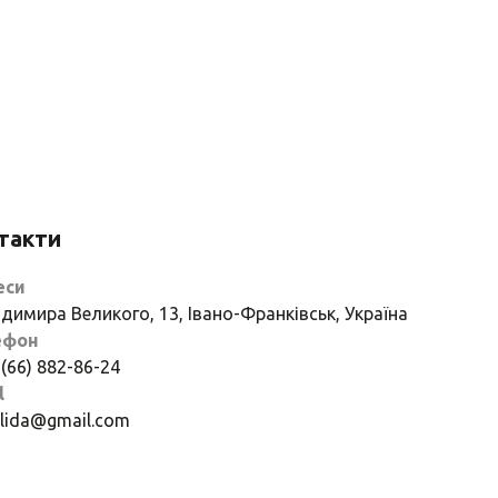
такти
еси
димира Великого, 13, Івано-Франківськ, Україна
ефон
 (66) 882-86-24
l
if.lida@gmail.com