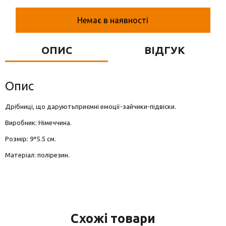
Вази для квітів
Немає в наявності
Фігурки та статуетки
Підноси
ОПИС
ВІДГУК
Опис
Дрібниці, що даруютьприємні емоції-зайчики-підвіски.
Виробник: Німеччина.
Розмір: 9*5.5 см.
Матеріал: полірезин.
Схожі товари