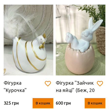
Фігурка
Фігурка "Зайчик
"Курочка"
на яйці" (Беж, 20
(полістоун,
см)
325 грн
600 грн
В кошик
В кошик
9х10х16 см)