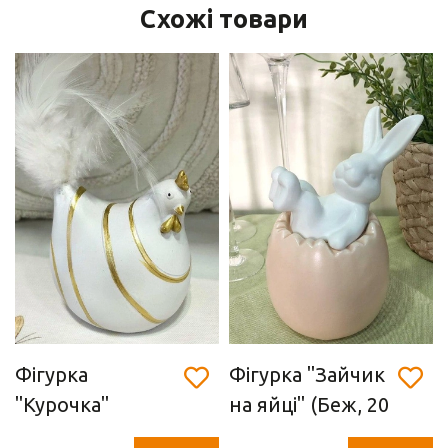
Схожі товари
Фігурка
Фігурка "Зайчик
"Курочка"
на яйці" (Беж, 20
(полістоун,
см)