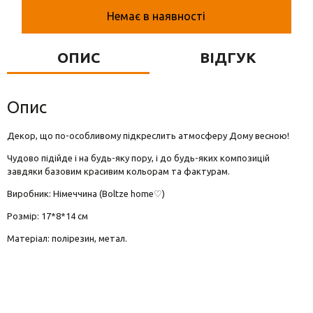
Вази для квітів
Немає в наявності
Фігурки та статуетки
ОПИС
ВІДГУК
Підноси
Опис
Декор, що по-особливому підкреслить атмосферу Дому весною!
Чудово підійде і на будь-яку пору, і до будь-яких композицій
завдяки базовим красивим кольорам та фактурам.
Виробник: Німеччина (Boltze home♡)
Розмір: 17*8*14 см
Матеріал: полірезин, метал.