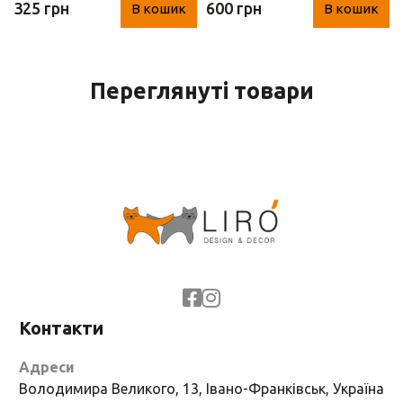
325 грн
600 грн
В кошик
В кошик
9х10х16 см)
Переглянуті товари
Контакти
Адреси
Володимира Великого, 13, Івано-Франківськ, Україна