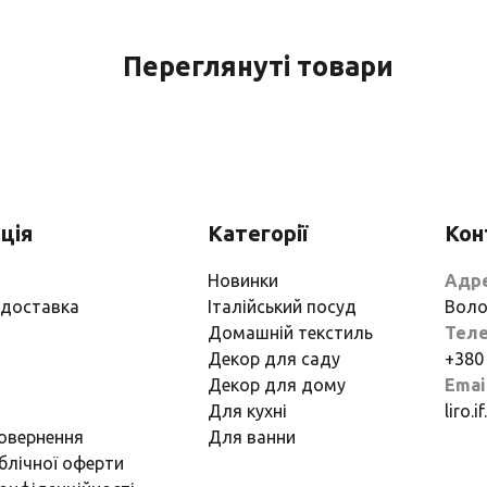
Переглянуті товари
ція
Категорії
Кон
Новинки
Адр
 доставка
Італійський посуд
Воло
Домашній текстиль
Тел
Декор для саду
+380
Декор для дому
Emai
Для кухні
liro.
повернення
Для ванни
блічної оферти