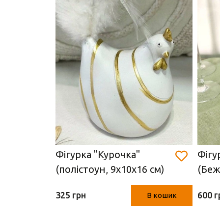
ерево,
Фігурка "Курочка"
Фігу
 х 13.5
(полістоун, 9х10х16 см)
(Беж
325 грн
600 г
В кошик
В кошик