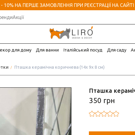
- 10% НА ПЕРШЕ ЗАМОВЛЕННЯ ПРИ РЕЄСТРАЦІЇ НА САЙТІ
ренди
Акції
екор для дому
Для ванни
Італійський посуд
Для саду
А
етки
Пташка керамічна коричнева (14х 9х 8 см)
Пташка кераміч
350 грн