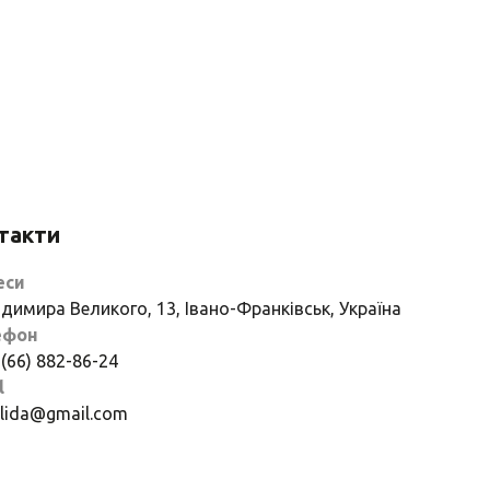
такти
еси
димира Великого, 13, Івано-Франківськ, Україна
ефон
 (66) 882-86-24
l
if.lida@gmail.com