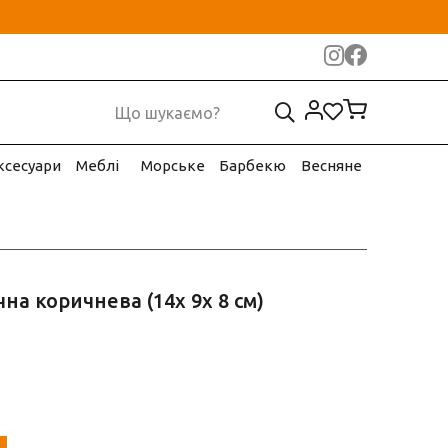
ксесуари
Меблі
Морське
Барбекю
Весняне
на коричнева (14х 9х 8 см)