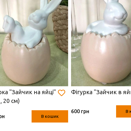
рка "Зайчик на яйці"
Фігурка "Зайчик в яй
, 20 см)
600 грн
В 
рн
В кошик