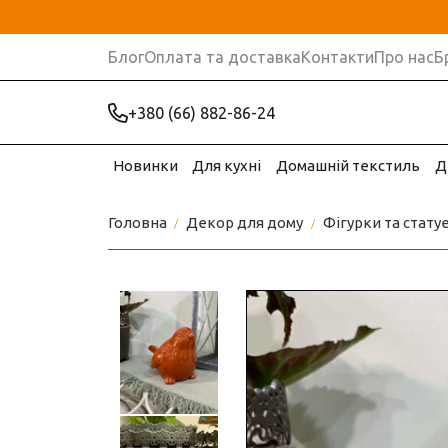
Блог
Оплата та доставка
Контакти
Про нас
Б
+380 (66) 882-86-24
Новинки
Для кухні
Домашній текстиль
Д
Головна
Декор для дому
Фігурки та стату