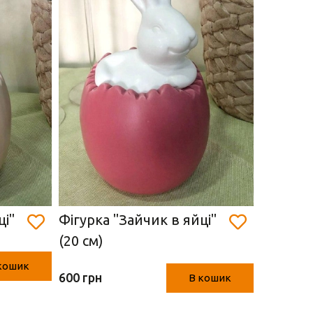
ці"
Фігурка "Зайчик в яйці"
Фігурка
(20 см)
(Рожеви
кошик
600 грн
600 грн
В кошик