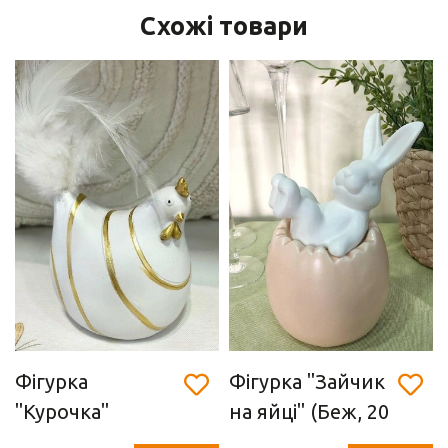
Схожі товари
Фігурка
Фігурка "Зайчик
"Курочка"
на яйці" (Беж, 20
(полістоун,
см)