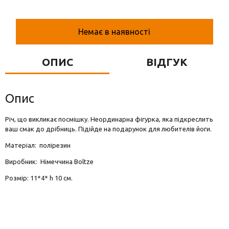
Вази для квітів
Фігурки та статуетки
Немає в наявності
Підноси
ОПИС
ВІДГУК
Опис
Річ, що викликає посмішку. Неординарна фігурка, яка підкреслить
ваш смак до дрібниць. Підійде на подарунок для любителів йоги.
Матеріал: полірезин
Виробник: Німеччина Boltze
Розмір: 11*4* h 10 см.