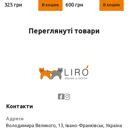
325 грн
600 грн
В кошик
В кошик
9х10х16 см)
Переглянуті товари
Контакти
Адреси
Володимира Великого, 13, Івано-Франківськ, Україна