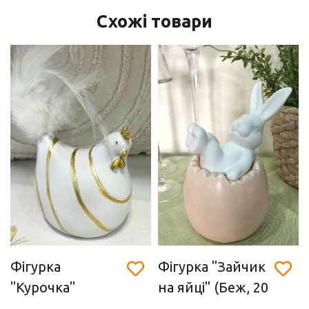
Схожі товари
Фігурка
Фігурка "Зайчик
"Курочка"
на яйці" (Беж, 20
(полістоун,
см)