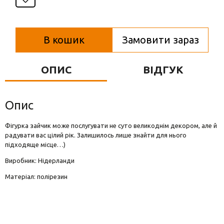
Вази для квітів
Фігурки та статуетки
В кошик
Замовити зараз
Підноси
ОПИС
ВІДГУК
Опис
Фігурка зайчик може послугувати не суто великоднім декором, але й
радувати вас цілий рік. Залишилось лише знайти для нього
підходяще місце…)
Виробник: Нідерланди
Матеріал: полірезин