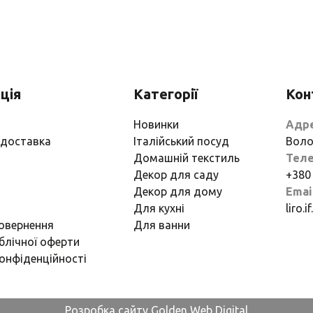
ція
Категорії
Кон
Новинки
Адр
 доставка
Італійський посуд
Воло
Домашній текстиль
Тел
Декор для саду
+380
Декор для дому
Emai
Для кухні
liro.
повернення
Для ванни
блічної оферти
онфіденційності
Розробка сайту Golden Web Digital