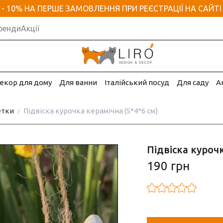
- 10% НА ПЕРШЕ ЗАМОВЛЕННЯ ПРИ РЕЄСТРАЦІЇ НА САЙТІ
ренди
Акції
екор для дому
Для ванни
Італійський посуд
Для саду
А
етки
Підвіска курочка керамічна (5*4*6 см)
Підвіска курочк
190 грн