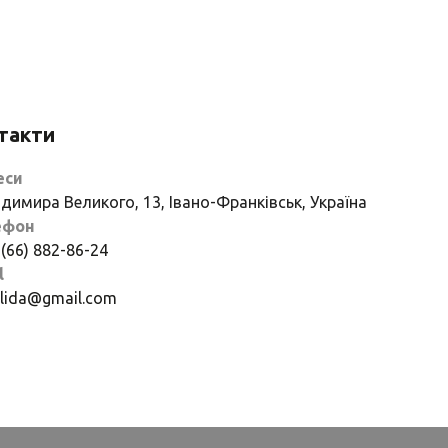
такти
еси
димира Великого, 13, Івано-Франківськ, Україна
ефон
 (66) 882-86-24
l
if.lida@gmail.com