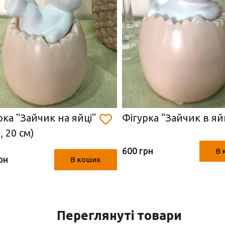
рка "Зайчик на яйці"
Фігурка "Зайчик в яй
, 20 см)
600 грн
В 
рн
В кошик
Переглянуті товари