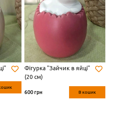
ці"
Фігурка "Зайчик в яйці"
Фігурка
(20 см)
(Рожеви
кошик
600 грн
600 грн
В кошик