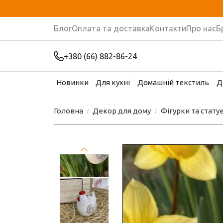
Блог
Оплата та доставка
Контакти
Про нас
Б
+380 (66) 882-86-24
Новинки
Для кухні
Домашній текстиль
Д
Головна
Декор для дому
Фігурки та стату