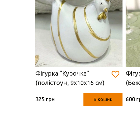
ерево,
Фігурка "Курочка"
Фігу
 х 13.5
(полістоун, 9х10х16 см)
(Беж
325 грн
600 г
В кошик
В кошик