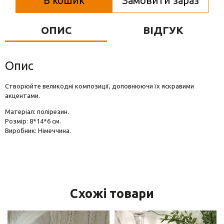
В кошик
Замовити зараз
Вази для квітів
Фігурки та статуетки
ОПИС
ВІДГУК
Підноси
Опис
Створюйте великодні композиції, доповнюючи їх яскравими
акцентами.
Матеріал: полірезин.
Розмір: 8*14*6 см.
Виробник: Німеччина.
Схожі товари