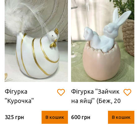
Фігурка
Фігурка "Зайчик
"Курочка"
на яйці" (Беж, 20
(полістоун,
см)
325 грн
600 грн
В кошик
В кошик
9х10х16 см)