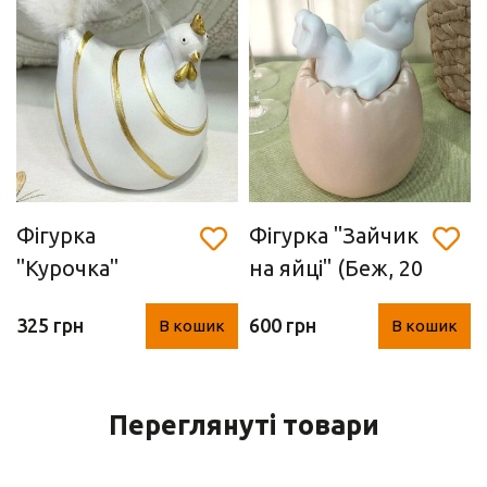
Фігурка
Фігурка "Зайчик
"Курочка"
на яйці" (Беж, 20
(полістоун,
см)
325 грн
600 грн
В кошик
В кошик
9х10х16 см)
Переглянуті товари