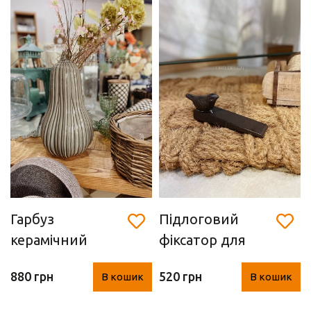
Гарбуз
Підлоговий
керамічний
фіксатор для
(33*19 см)
дверей
880 грн
520 грн
В кошик
В кошик
(Німеччина,
чавун)