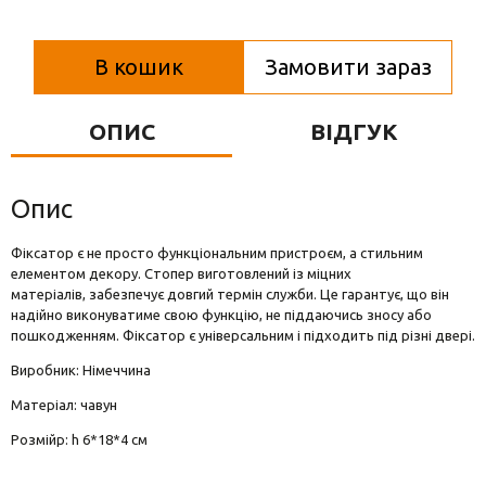
Вази для квітів
Фігурки та статуетки
В кошик
Замовити зараз
Підноси
ОПИС
ВІДГУК
Опис
Фіксатор є не просто функціональним пристроєм, а стильним
елементом декору. Стопер виготовлений із міцних
матеріалів, забезпечує довгий термін служби. Це гарантує, що він
надійно виконуватиме свою функцію, не піддаючись зносу або
пошкодженням. Фіксатор є універсальним і підходить під різні двері.
Виробник: Німеччина
Матеріал: чавун
Розмійр: h 6*18*4 см