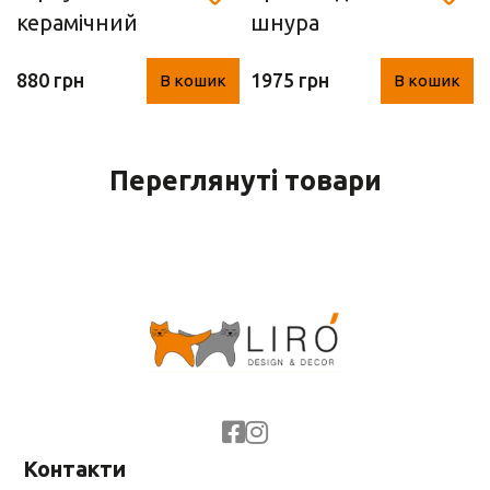
керамічний
шнура
(33*19 см)
880 грн
1975 грн
В кошик
В кошик
Переглянуті товари
Контакти