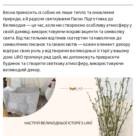
Тортівниці
Подушки декоративні
Штучні квіти
Весна приносить із собою не лише тепло та оновлення
Коробка для чаю
Натуральний декор
природи, а й радісне святкування Пасхи. Підготовка до
Великодня — це час, коли ми створюємо особливу атмосферу у
Дошки для нарізання та подачі
Свічки
своїй домівці, використовуючи яскраві акценти та символіку
свята. Від пастельних відтінків скатертин та наволочок до
Хлібниці
Дзвіночки
символічних писанок та свіжих квітів — кожен елемент декору
відіграє свою роль у відтворенні великодньої історії у вашому
Марміти
Таці, підставки
домі. LIRO пропонує ряд ідей, які допоможуть прикрасити
будинок та створити святкову атмосферу, використовуючи
Органайзер для столових приборів
Настінний декор
великодній декор.
Термоси
Кошики
Кавоварки та френч-преси
Декоративні драбини
Емальований посуд
Підсвічники
Шкатулки для прикрас
Підставки для вазонів