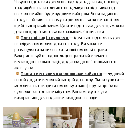
Чавунні підставки для яєць підходять для тих, хто цінує
традиційність та елегантність, чавунна підставка під
пасхальне яйце буде чудовим вибором. Вони надають
столу особливого шарму та роблять святкове застілля
ще більш привабливим. Купити підставки для яєць можна
для того, щоб виставити крашанки або писанки.
Плетені таці з ручками
— ідеально підходять для
сервірування великоднього столу. Ви можете
розміщувати на них паски та інші святкові страви.
Використовуйте піднос як центральний елемент
великодньої композиції, додаючи до неї різноманітні
аксесуари.
Піали з весняними малюнками зайчиків
— чудовий
спосіб додати весняний настрій до столу. Піали купити —
можливість створити святкову атмосферу та зробити
будь-яке застілля незабутнім. Вони можуть бути
використані для подачі великодніх ласощів.