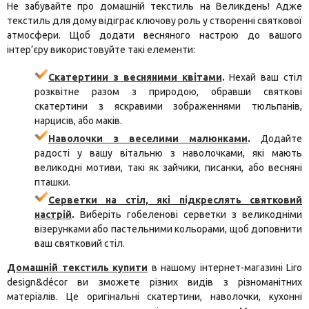
Не забувайте про домашній текстиль на Великдень! Адже
текстиль для дому відіграє ключову роль у створенні святкової
атмосфери. Щоб додати весняного настрою до вашого
інтер’єру використовуйте такі елементи:
Скатертини з весняними квітами
.
Нехай ваш стіл
розквітне разом з природою, обравши святкові
скатертини з яскравими зображеннями тюльпанів,
нарцисів, або маків.
Наволочки з веселими малюнками
.
Додайте
радості у вашу вітальню з наволочками, які мають
великодні мотиви, такі як зайчики, писанки, або весняні
пташки.
Серветки на стіл, які підкреслять святковий
настрій
.
Виберіть гобеленові серветки з великодніми
візерунками або пастельними кольорами, щоб доповнити
ваш святковий стіл.
Домашній текстиль купити
в нашому інтернет-магазині Liro
design&décor ви зможете різних видів з різноманітних
матеріалів. Це оригінальні скатертини, наволочки, кухонні