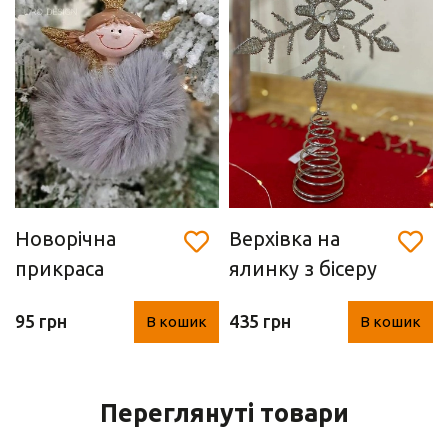
Новорічна
Верхівка на
прикраса
ялинку з бісеру
«Ангел-
"Сніжинка"
95 грн
435 грн
В кошик
В кошик
пухнастик"
18*5.5*29.5 см
Переглянуті товари