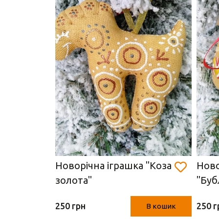
а
Новорічна іграшка "Коза
Ново
бка" (
золота"
"Буб
250 грн
250 г
В кошик
В кошик