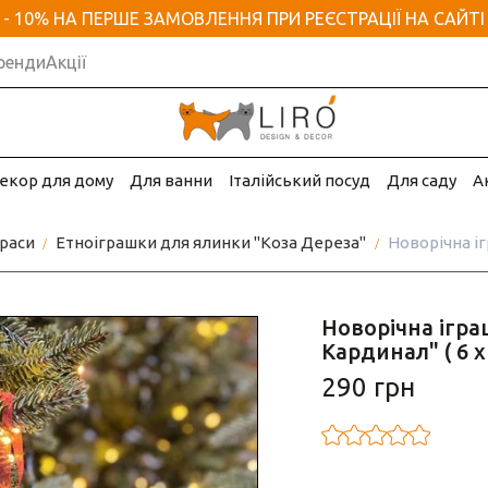
- 10% НА ПЕРШЕ ЗАМОВЛЕННЯ ПРИ РЕЄСТРАЦІЇ НА САЙТІ
ренди
Акції
екор для дому
Для ванни
Італійський посуд
Для саду
А
раси
Етноіграшки для ялинки "Коза Дереза"
Новорічна іг
Новорічна ігра
Кардинал" ( 6 х 
290 грн