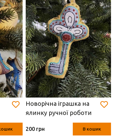
Новорічна іграшка на
Новоріч
ялинку ручної роботи
ялинку 
"Ключик"
см)
200 грн
350 грн
кошик
В кошик