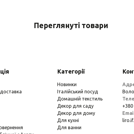
Переглянуті товари
ція
Категорії
Кон
Новинки
Адр
 доставка
Італійський посуд
Воло
Домашній текстиль
Тел
Декор для саду
+380
Декор для дому
Emai
Для кухні
liro.
повернення
Для ванни