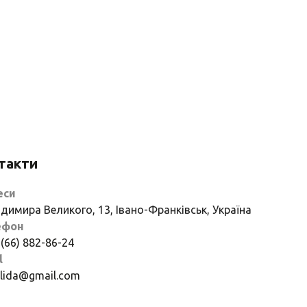
такти
еси
димира Великого, 13, Івано-Франківськ, Україна
ефон
 (66) 882-86-24
l
if.lida@gmail.com