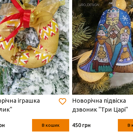
річна іграшка
Новорічна підвіска
лик"
дзвоник "Три Царі"
рн
450 грн
В кошик
В 