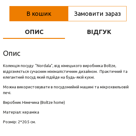
Вази для квітів
В кошик
Замовити зараз
Фігурки та статуетки
Підноси
ОПИС
ВІДГУК
Опис
Колекція посуду "Nordala", від німецького виробника Boltze,
відрізняється сучасним мінімалістичним дизайном. Практичний та
елегантний посуд який підійде на будь-якій кухні.
Можна використовувати в посудомийній машині та мікрохвильовій
печі.
Виробник Німечина (Boltze home)
Матеріал: кераміка
Розмір: 2*20.5 см.