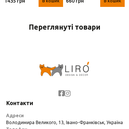
1435 грн
660 грн
В кошик
В кошик
31*17*6 см)
Переглянуті товари
Контакти
Адреси
Володимира Великого, 13, Івано-Франківськ, Україна