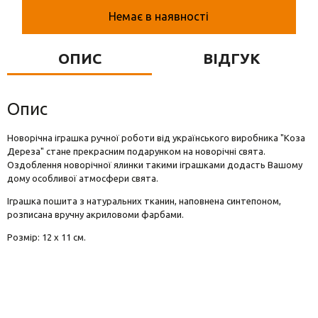
Вази для квітів
Немає в наявності
Фігурки та статуетки
ОПИС
ВІДГУК
Підноси
Опис
Новорічна іграшка ручної роботи від українського виробника "Коза
Дереза" стане прекрасним подарунком на новорічні свята.
Оздоблення новорічної ялинки такими іграшками додасть Вашому
дому особливої атмосфери свята.
Іграшка пошита з натуральних тканин, наповнена синтепоном,
розписана вручну акриловоми фарбами.
Розмір: 12 х 11 см.