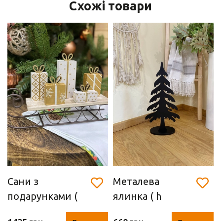
Схожі товари
Сани з
Металева
подарунками (
ялинка ( h
Дерево+ метал,
61.5*30*14 см)