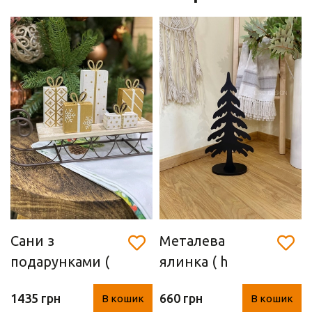
Сани з
Металева
подарунками (
ялинка ( h
Дерево+ метал,
61.5*30*14 см)
1435 грн
660 грн
В кошик
В кошик
31*17*6 см)