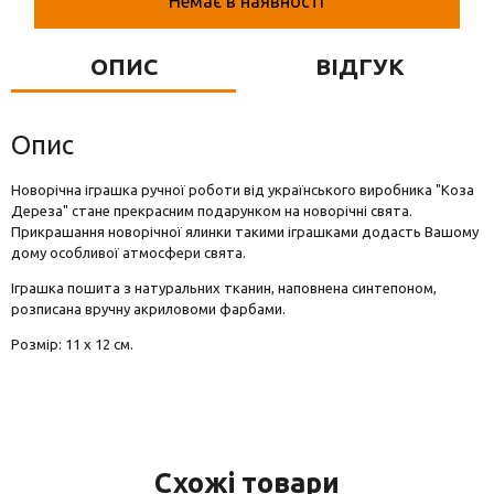
Немає в наявності
Вази для квітів
Фігурки та статуетки
ОПИС
ВІДГУК
Підноси
Опис
Новорічна іграшка ручної роботи від українського виробника "Коза
Дереза" стане прекрасним подарунком на новорічні свята.
Прикрашання новорічної ялинки такими іграшками додасть Вашому
дому особливої атмосфери свята.
Іграшка пошита з натуральних тканин, наповнена синтепоном,
розписана вручну акриловоми фарбами.
Розмір: 11 х 12 см.
Схожі товари