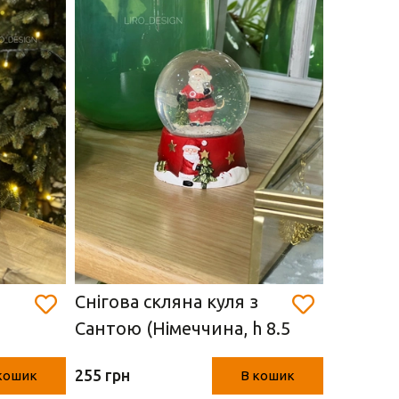
Снігова скляна куля з
Снігова
Сантою (Німеччина, h 8.5
Сантою 
см)
8.5 см)
255 грн
255 грн
кошик
В кошик