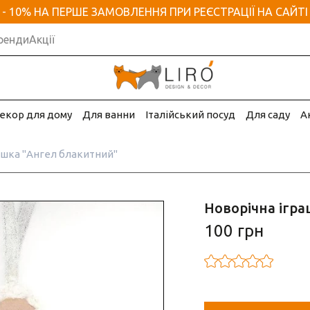
- 10% НА ПЕРШЕ ЗАМОВЛЕННЯ ПРИ РЕЄСТРАЦІЇ НА САЙТІ
ренди
Акції
екор для дому
Для ванни
Італійський посуд
Для саду
А
ашка "Ангел блакитний"
Новорічна ігр
100 грн