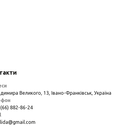
такти
еси
димира Великого, 13, Івано-Франківськ, Україна
ефон
 (66) 882-86-24
l
if.lida@gmail.com