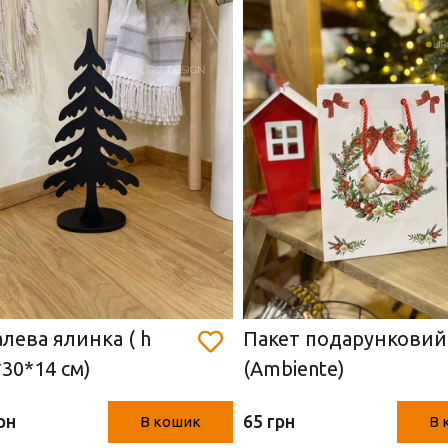
лева ялинка ( h
Пакет подарунковий
*30*14 см)
(Ambiente)
рн
65 грн
В кошик
В 