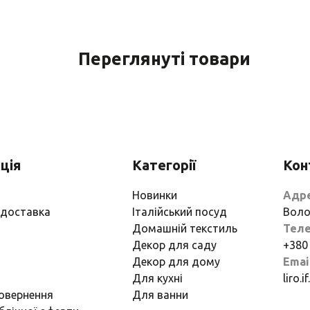
Переглянуті товари
ція
Категорії
Кон
Новинки
Адр
 доставка
Італійський посуд
Воло
Домашній текстиль
Тел
Декор для саду
+380
Декор для дому
Emai
Для кухні
liro.
повернення
Для ванни