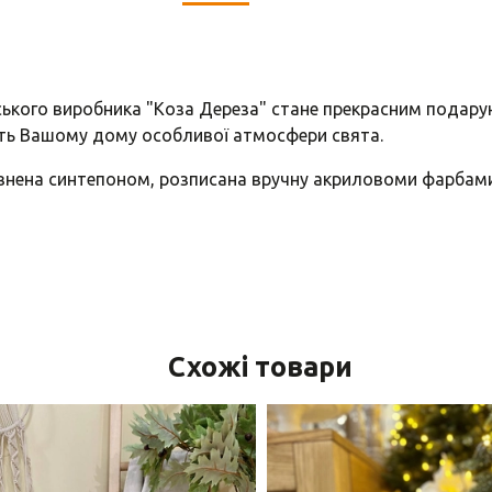
нського виробника "Коза Дереза" стане прекрасним подару
ть Вашому дому особливої атмосфери свята.
овнена синтепоном, розписана вручну акриловоми фарбам
Схожі товари