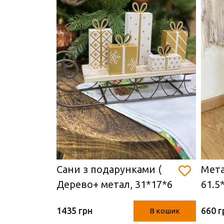
и з
Сани з подарунками (
Мета
Дерево+ метал, 31*17*6
61.5
см)
1435 грн
660 г
В кошик
В кошик