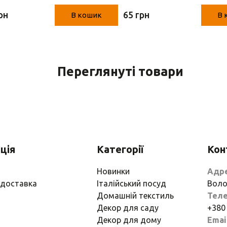
рн
65 грн
В кошик
В 
Переглянуті товари
ція
Категорії
Кон
Новинки
Адр
 доставка
Італійський посуд
Воло
Домашній текстиль
Тел
Декор для саду
+380
Декор для дому
Emai