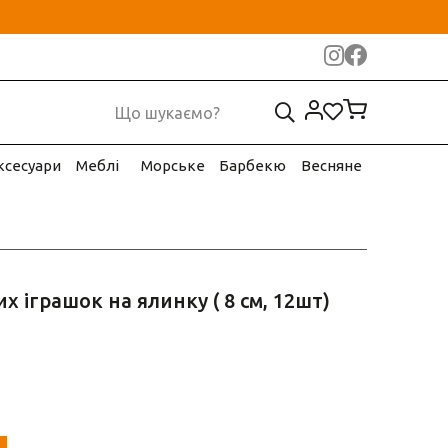
ксесуари
Меблі
Морське
Барбекю
Весняне
х іграшок на ялинку ( 8 см, 12шт)