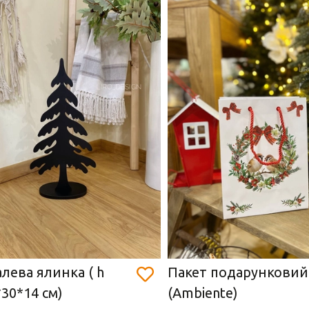
лева ялинка ( h
Пакет подарунковий
*30*14 см)
(Ambiente)