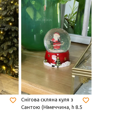
Снігова скляна куля з
Снігова
Сантою (Німеччина, h 8.5
Сантою 