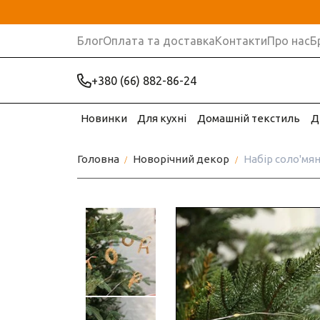
Блог
Оплата та доставка
Контакти
Про нас
Б
+380 (66) 882-86-24
Новинки
Для кухні
Домашній текстиль
Д
Головна
Новорічний декор
Набір соло'мян