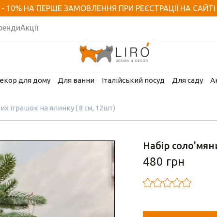
- 10% НА ПЕРШЕ ЗАМОВЛЕННЯ ПРИ РЕЄСТРАЦІЇ НА САЙТІ
ренди
Акції
екор для дому
Для ванни
Італійський посуд
Для саду
А
их іграшок на ялинку ( 8 см, 12шт)
Набір соло'мяни
480 грн