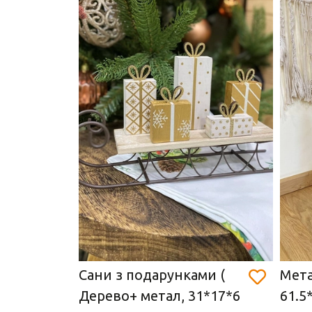
и з
Сани з подарунками (
Мета
Дерево+ метал, 31*17*6
61.5