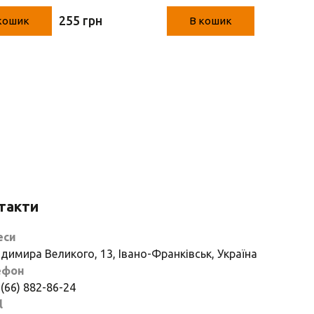
см)
8.5 см)
255 грн
255 грн
кошик
В кошик
такти
еси
димира Великого, 13, Івано-Франківськ, Україна
ефон
 (66) 882-86-24
l