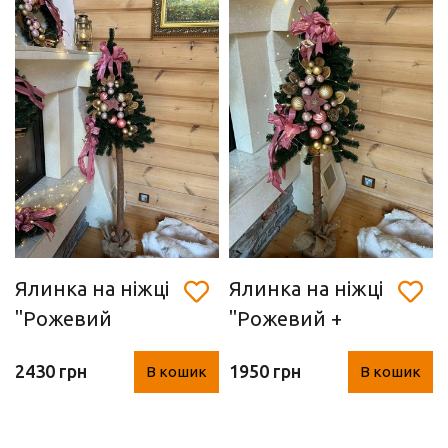
Ялинка на ніжці
Ялинка на ніжці
"Рожевий
"Рожевий +
+золото М" (160
золото S" (135
2430 грн
1950 грн
В кошик
В кошик
см)
см)