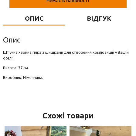
Немає в наявності
Вази для квітів
Фігурки та статуетки
ОПИС
ВІДГУК
Підноси
Опис
Штучна хвойна гілка з шишками для створення композицій у Вашій
оселі!
Висота: 77 см.
Виробник: Німеччина.
Схожі товари