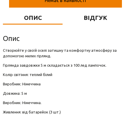
Немає в наявності
Вази для квітів
Фігурки та статуетки
ОПИС
ВІДГУК
Підноси
Опис
Створюйте у своїй оселі затишну та комфортну атмосферу за
допомогою милих гірлянд.
Гірлянда завдовжки 5 м складається з 100 лед лампочок.
Колір світіння: теплий білий
Виробник: Німеччина
Довжина: 5 м
Виробник: Німеччина.
Живлення: від батарейок (3 шт.)