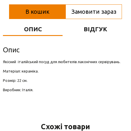
Вази для квітів
В кошик
Замовити зараз
Фігурки та статуетки
Підноси
ОПИС
ВІДГУК
Опис
Якісний італійський посуд для любителів лаконічних сервірувань.
Матеріал: кераміка.
Розмір: 22 см.
Виробник: Італія.
Схожі товари