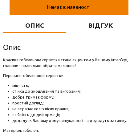
Вази для квітів
Немає в наявності
Фігурки та статуетки
ОПИС
ВІДГУК
Підноси
Опис
Красива гобеленова серветка стане акцентом у Вашому інтер'єрі,
головне - правильно обрати малюнок!
Переваги гобеленової серветки:
міцність;
стійка до зношування та вигорання;
добре тримає форму;
простий догляд;
не втрачає колір після прання;
стійкість до деформації;
додадуть Вашому дому вишуканості та додадуть затишку.
Матеріал: гобелен.