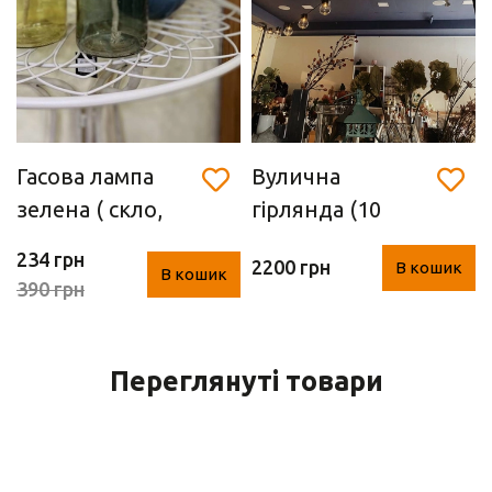
Гасова лампа
Вулична
зелена ( скло,
гірлянда (10
метал. 21.5* 11
лампочок)
234 грн
2200 грн
В кошик
см, Нідерланди)
В кошик
390 грн
Переглянуті товари