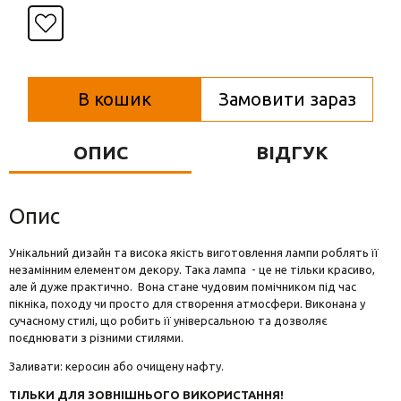
Вази для квітів
Фігурки та статуетки
Підноси
В кошик
Замовити зараз
ОПИС
ВІДГУК
Опис
Унікальний дизайн та висока якість виготовлення лампи роблять її
незамінним елементом декору. Така лампа - це не тільки красиво,
але й дуже практично. Вона стане чудовим помічником під час
пікніка, походу чи просто для створення атмосфери. Виконана у
сучасному стилі, що робить її універсальною та дозволяє
поєднювати з різними стилями.
Заливати: керосин або очищену нафту.
ТІЛЬКИ ДЛЯ ЗОВНІШНЬОГО ВИКОРИСТАННЯ!