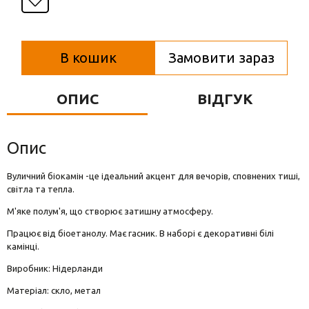
Вази для квітів
Фігурки та статуетки
В кошик
Замовити зараз
Підноси
ОПИС
ВІДГУК
Опис
Вуличний біокамін -це ідеальний акцент для вечорів, сповнених тиші,
світла та тепла.
М'яке полум'я, що створює затишну атмосферу.
Працює від біоетанолу. Має гасник. В наборі є декоративні білі
камінці.
Виробник: Нідерланди
Матеріал: скло, метал