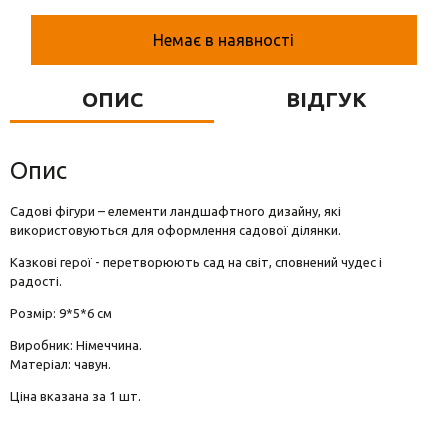
Вази для квітів
Немає в наявності
Фігурки та статуетки
Підноси
ОПИС
ВІДГУК
Опис
Садові фігури – елементи ландшафтного дизайну, які
використовуються для оформлення садової ділянки.
Казкові герої - перетворюють сад на світ, сповнений чудес і
радості.
Розмір: 9*5*6 см
Виробник: Німеччина.
Матеріал: чавун.
Ціна вказана за 1 шт.