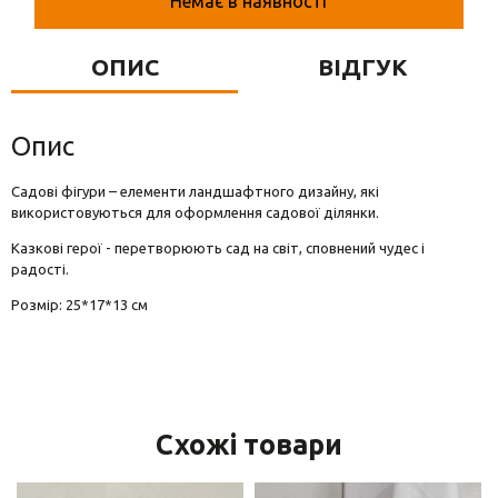
Немає в наявності
Вази для квітів
Фігурки та статуетки
ОПИС
ВІДГУК
Підноси
Опис
Садові фігури – елементи ландшафтного дизайну, які
використовуються для оформлення садової ділянки.
Казкові герої - перетворюють сад на світ, сповнений чудес і
радості.
Розмір: 25*17*13 см
Схожі товари