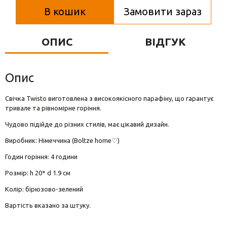
Вази для квітів
В кошик
Замовити зараз
Фігурки та статуетки
ОПИС
ВІДГУК
Підноси
Опис
Свічка Twisto виготовлена з високоякісного парафіну, що гарантує
тривале та рівномірне горіння.
Чудово підійде до різних стилів, має цікавий дизайн.
Виробник: Німеччина (Boltze home♡)
Годин горіння: 4 години
Розмір: h 20* d 1.9 см
Колір: бірюзово-зелений
Вартість вказано за штуку.