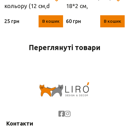
кольору (12 см,d
18*2 см,
2 см)
Німеччина)
25 грн
60 грн
В кошик
В кошик
Переглянуті товари
Контакти