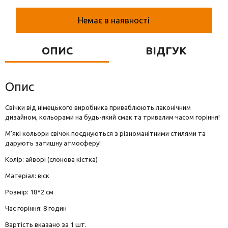
Вази для квітів
Немає в наявності
Фігурки та статуетки
Підноси
ОПИС
ВІДГУК
Опис
Свічки від німецького виробника приваблюють лаконічним
дизайном, кольорами на будь-який смак та тривалим часом горіння!
М'які кольори свічок поєднуються з різноманітними стилями та
дарують затишну атмосферу!
Колір: айворі (слонова кістка)
Матеріал: віск
Розмір: 18*2 см
Час горіння: 8 годин
Вартість вказано за 1 шт.