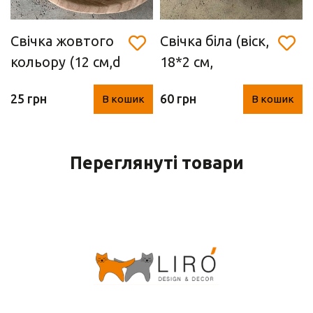
Свічка жовтого
Свічка біла (віск,
кольору (12 см,d
18*2 см,
2 см)
Німеччина)
25 грн
60 грн
В кошик
В кошик
Переглянуті товари