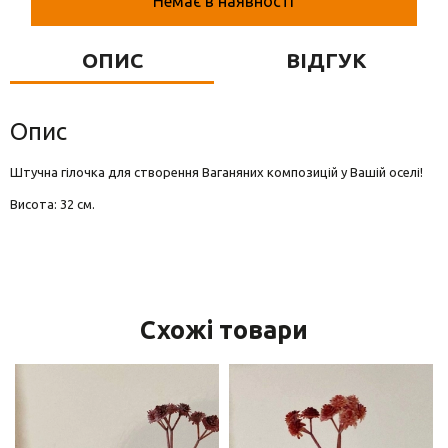
Немає в наявності
Вази для квітів
Фігурки та статуетки
ОПИС
ВІДГУК
Підноси
Опис
Штучна гілочка для створення Ваганяних композицій у Вашій оселі!
Висота: 32 см.
Схожі товари