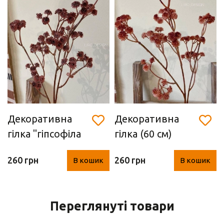
Декоративна
Декоративна
гілка "гіпсофіла
гілка (60 см)
бордова" (60 см)
червоний
260 грн
260 грн
В кошик
В кошик
Переглянуті товари