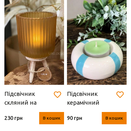
Підсвічник
Підсвічник
скляний на
керамічний
ніжках (15 х 8,5
"блакитний" (8
230 грн
90 грн
В кошик
В кошик
см)
см)