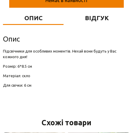
Немає в наявності
Вази для квітів
Фігурки та статуетки
ОПИС
ВІДГУК
Підноси
Опис
Підсвічники для особливих моментів. Нехай вони будуть у Вас
кожного дня!
Розмір: 6*8.5 см
Матеріал: скло
Для свічки: 6 см
Схожі товари